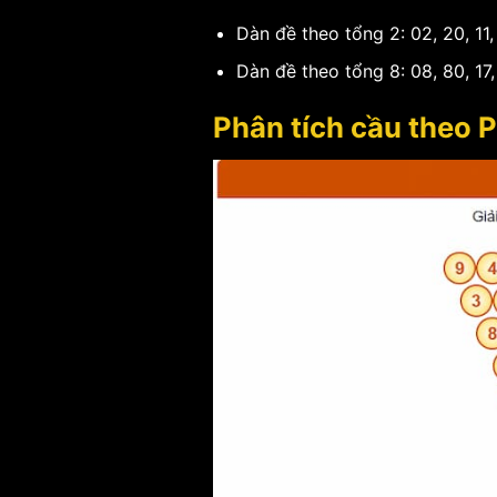
Dàn đề theo tổng 2: 02, 20, 11, 
Dàn đề theo tổng 8: 08, 80, 17, 
Phân tích cầu theo