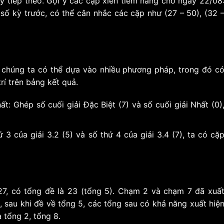
ày tiếp theo. Gợi ý các cặp xiên tiềm năng cho ngày 22/08
 số kỳ trước, có thể cân nhắc các cặp như (27 – 50), (32 
, chúng ta có thể dựa vào nhiều phương pháp, trong đó c
rí trên bảng kết quả.
ất: Ghép số cuối giải Đặc Biệt (7) và số cuối giải Nhất (0)
hứ 3 của giải 3.2 (5) và số thứ 4 của giải 3.4 (7), ta có cặ
27, có tổng đề là 23 (tổng 5). Chạm 2 và chạm 7 đã xuấ
, sau khi đề về tổng 5, các tổng sau có khả năng xuất hiệ
 tổng 2, tổng 8.