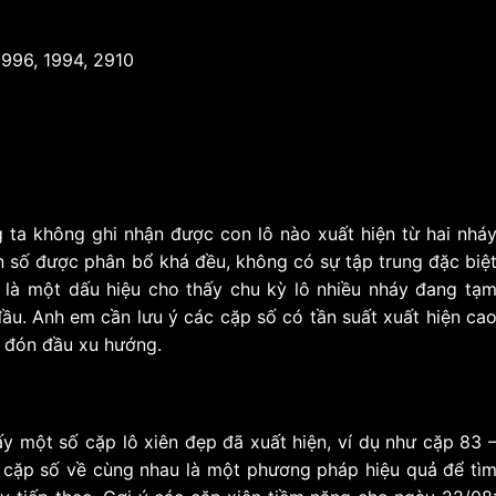
996, 1994, 2910
 ta không ghi nhận được con lô nào xuất hiện từ hai nhá
on số được phân bổ khá đều, không có sự tập trung đặc biệ
 là một dấu hiệu cho thấy chu kỳ lô nhiều nháy đang tạ
ầu. Anh em cần lưu ý các cặp số có tần suất xuất hiện ca
ể đón đầu xu hướng.
y một số cặp lô xiên đẹp đã xuất hiện, ví dụ như cặp 83 
ác cặp số về cùng nhau là một phương pháp hiệu quả để tì