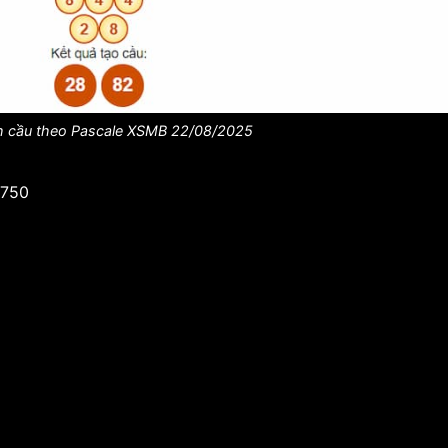
h cầu theo Pascale XSMB 22/08/2025
2750