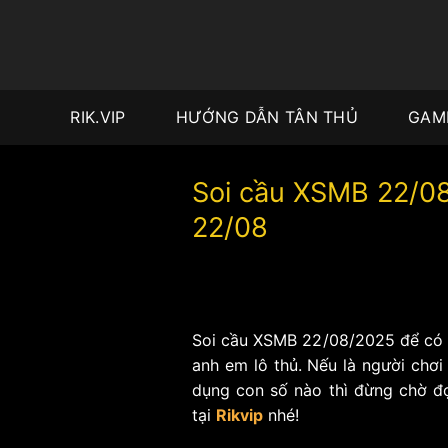
Chuyển
đến
nội
dung
RIK.VIP
HƯỚNG DẪN TÂN THỦ
GAME
Soi cầu XSMB 22/08
22/08
Soi cầu XSMB 22/08/2025 để có t
anh em lô thủ. Nếu là người chơ
dụng con số nào thì đừng chờ đ
tại
Rikvip
nhé!