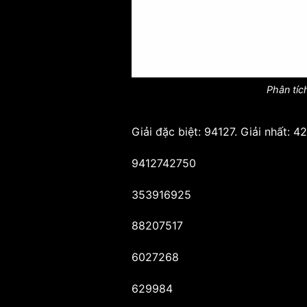
Phân tíc
Giải đặc biệt: 94127. Giải nhất: 4
9412742750
353916925
88207517
6027268
629984