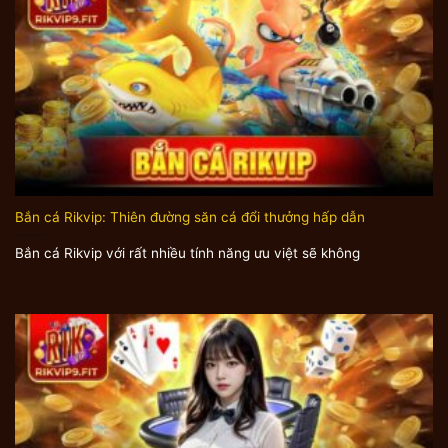
Bắn cá Rikvip: Thiên đường săn cá đổi thưởng hấp dẫn
Rikvip tài xỉu livestream
Bắn cá Rikvip với rất nhiều tính năng ưu việt sẽ không
Game Bắn cá Rikvip đỉnh cao
Khi tham gia vào nền tảng Rikvip, một trong
những trải nghiệm tuyệt vời mà các game thủ nhất
định không nên bỏ qua đó là cuộc chiến khốc liệt
dưới lòng đại dương bao la. Nơi đây không chỉ
đơn giản là một trận đấu săn cá thông thường.