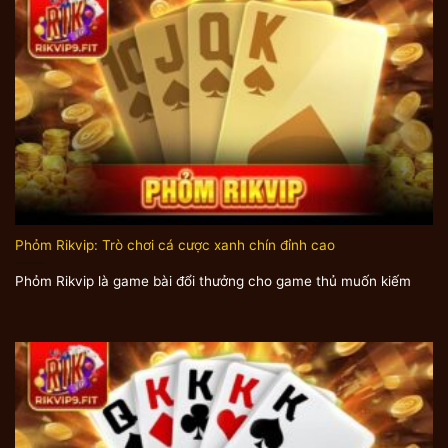
minh bạch tuyệt đối.
Mỗi khi tham gia cá cược tại địa chỉ giải trí này,
anh em có thể tự do lựa chọn những siêu phẩm
đẳng cấp theo sở thích của mình. Đồng thời cũng
có cơ hội chọn lựa các tựa game phù hợp với khả
năng tài chính cá nhân.
Đáng chú ý là, tất cả kho sản phẩm này đều được
liên kết với những công ty game danh tiếng thế
Phỏm Rikvip: Trò chơi cá cược xanh chín đỉnh cao
giới. Nhờ vậy, bet thủ có thể yên tâm rằng chất
Phỏm Rikvip là game bài đổi thưởng cho game thủ muốn kiếm
lượng game sẽ luôn mượt mà và không gây giật
lag trong quá trình trải nghiệm.
Chăm sóc khách hàng 24/7 cực đỉnh
Với sứ mệnh phục vụ thành viên của mình có
những trải nghiệm tuyệt vời và đỉnh cao. Rikvip tự
hào sở hữu đội ngũ chăm sóc khách hàng chuyên