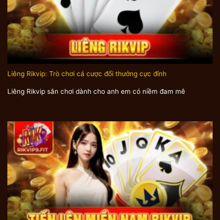
nghiệp và được đào tạo sâu về chuyên môn.
Đây là một ưu điểm quan trọng, đặc biệt khi người
chơi gặp khó khăn hoặc có thắc mắc cần giải đáp,
sẽ luôn được cung cấp thông tin và hỗ trợ một
cách nhanh chóng và hiệu quả. Điều này là điểm
Liêng Rikvip: Trò chơi cá cược đổi thưởng cực đỉnh
quan trọng giúp cổng game luôn giữ được sự
thiện cảm lớn từ cộng đồng game thủ và góp
Liêng Rikvip sân chơi dành cho anh em có niềm đam mê
phần làm nên sự thành công của sân chơi như hiện
nay.