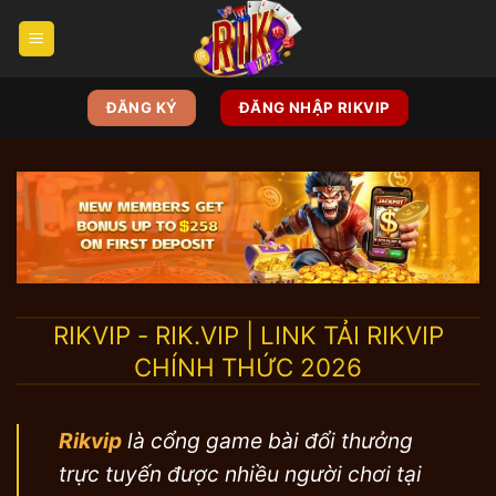
Chuyển
đến
nội
dung
ĐĂNG KÝ
ĐĂNG NHẬP RIKVIP
RIKVIP - RIK.VIP | LINK TẢI RIKVIP
CHÍNH THỨC 2026
Rikvip
là cổng game bài đổi thưởng
trực tuyến được nhiều người chơi tại