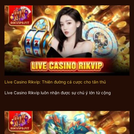
nay. Cổng game đã nhanh chóng áp dụng công
nghệ này vào hệ thống của mình, đảm bảo tính
bảo mật cao và ngăn chặn tối đa các nguồn xâm
nhập bất hợp pháp.
Hơn nữa, sân chơi cũng đã kết hợp với hệ thống
bức tường lửa nghiêm ngặt nhằm tăng cường mức
độ bảo mật gấp đôi. Đặc biệt, hệ thống còn trang
bị nhiều màn chắn bảo vệ khắt khe, đảm bảo
100% an toàn thông tin của người chơi và không
ai có thể xâm phạm hay đánh cắp thông tin ra bên
Live Casino Rikvip: Thiên đường cá cược cho tân thủ
ngoài.
Live Casino Rikvip luôn nhận được sự chú ý lớn từ cộng
Giao diện Rikvip ấn tượng
Ngay từ lần đăng nhập đầu tiên vào trang web,
anh em game thủ sẽ bị cuốn hút bởi giao diện
tuyệt đẹp tại đây. Trải nghiệm này không chỉ về
việc thưởng thức một không gian cá cược đầy