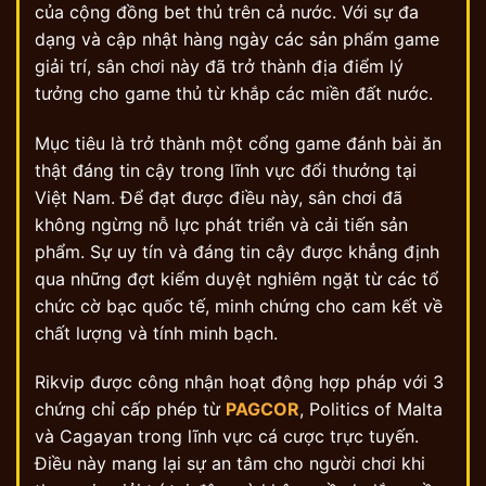
của cộng đồng bet thủ trên cả nước. Với sự đa
dạng và cập nhật hàng ngày các sản phẩm game
giải trí, sân chơi này đã trở thành địa điểm lý
tưởng cho game thủ từ khắp các miền đất nước.
Mục tiêu là trở thành một cổng game đánh bài ăn
thật đáng tin cậy trong lĩnh vực đổi thưởng tại
Việt Nam. Để đạt được điều này, sân chơi đã
không ngừng nỗ lực phát triển và cải tiến sản
phẩm. Sự uy tín và đáng tin cậy được khẳng định
qua những đợt kiểm duyệt nghiêm ngặt từ các tổ
chức cờ bạc quốc tế, minh chứng cho cam kết về
chất lượng và tính minh bạch.
Rikvip
được công nhận hoạt động hợp pháp với 3
chứng chỉ cấp phép từ
PAGCOR
, Politics of Malta
và Cagayan trong lĩnh vực cá cược trực tuyến.
Điều này mang lại sự an tâm cho người chơi khi