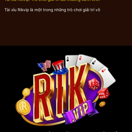
Tài xỉu Rikvip là một trong những trò chơi giải trí vô
Tiến lên Miền Nam Rikvip
Hướng dẫn chi tiết cách đăng ký, đăng
nhập Rikvip
Sau khi đã nắm được những thông tin quan trọng
trên, không ai có thể nghi ngờ về việc muốn tham
gia cá cược tại cổng game này. Vì vậy, nội dung
phần tiếp theo sau đây, chúng tôi xin gửi đến anh
em những hướng dẫn cơ bản giúp trải nghiệm trở
nên dễ dàng hơn. Cụ thể:
Thao tác đăng ký cổng game Rikvip cực đơn giản
Cách thức đăng ký tài khoản tại cổng game trực
tuyến này có phức tạp hay không là một trong
những câu hỏi đang được rất nhiều anh em game