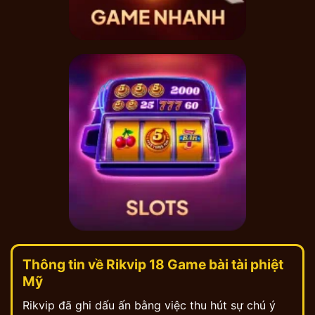
Thông tin về Rikvip 18 Game bài tài phiệt
Mỹ
Rikvip
đã ghi dấu ấn bằng việc thu hút sự chú ý