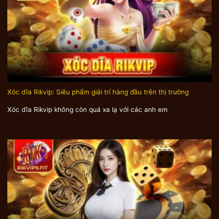
Quay slots Rikvip
Trò chơi game bài hấp dẫn
Khi tham gia trải nghiệm cá cược tại cổng game
Rikvip, các bet thủ sẽ được trải nghiệm nhiều trò
Xóc dĩa Rikvip: Siêu phẩm giải trí hàng đầu trên thị trường
chơi bài hấp dẫn. Theo đánh giá của những người
đã chơi trước, cách chơi
game bài đổi thưởng
Xóc dĩa Rikvip không còn quá xa lạ với các anh em
Rikvip
tương đối đơn giản. Ngay cả khi chỉ mới
làm quen 1 hoặc 2 lần, anh em cũng có thể dễ
dàng tham gia và giành chiến thắng.
Tuy nhiên, để bắt đầu trò chơi, anh em cũng cần
nghiên cứu cẩn thận về luật và cách chơi của từng
loại game này. Đồng thời, hãy cải thiện kinh
nghiệm và thu thập những bí quyết chơi hiệu quả
từ các cao thủ lão làng để gia tăng cơ hội giành