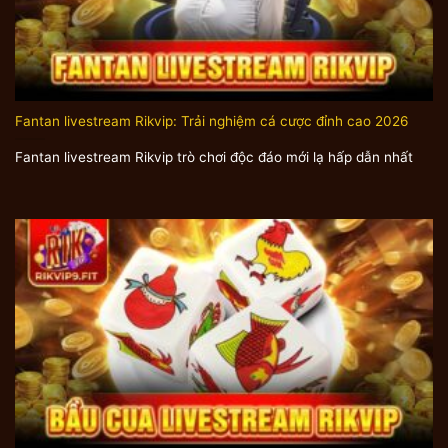
Thay vào đó, bạn sẽ được hòa mình vào một
không gian săn cá đầy thú vị và hấp dẫn. Anh em
săn được càng nhiều cá thì sẽ có cơ hội đổi xu
sang tiền mặt ngày càng tăng lớn. Vì thế, hãy tận
Fantan livestream Rikvip: Trải nghiệm cá cược đỉnh cao 2026
dụng tối đa toàn bộ kỹ năng và kiến thức của
chính mình để săn được những phần thưởng vô
Fantan livestream Rikvip trò chơi độc đáo mới lạ hấp dẫn nhất
cùng đáng mong đợi.
Rikvip bắn cá