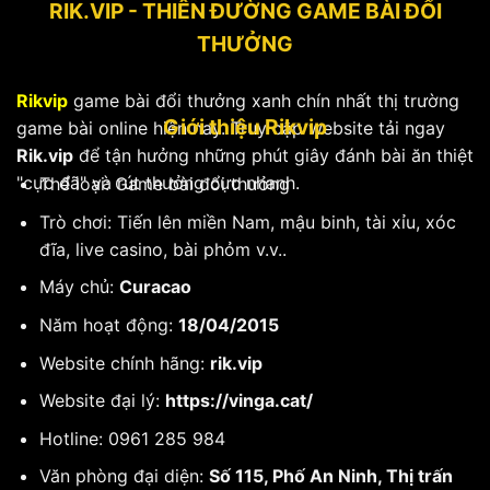
RIK.VIP - THIÊN ĐƯỜNG GAME BÀI ĐỔI
thủ quan tâm, đặc biệt là những người đang có ý
THƯỞNG
định tham gia trò chơi tại đây. Để đạt được thành
công một cách nhanh chóng, anh em hãy tuân thủ
Rikvip
game bài đổi thưởng xanh chín nhất thị trường
theo các hướng dẫn cụ thể sau:
Giới thiệu Rikvip
game bài online hiện nay. Truy cập website tải ngay
Rik.vip
để tận hưởng những phút giây đánh bài ăn thiệt
Bước 1: Bắt đầu bằng việc truy cập vào trang
"cực đã" và rút thưởng cực nhanh.
Thể loại: Game bài đổi thưởng
web chính thức của cổng game và chọn vào
mục “Đăng ký”.
Trò chơi: Tiến lên miền Nam, mậu binh, tài xỉu, xóc
đĩa, live casino, bài phỏm v.v..
Bước 2: Trên màn hình lúc này sẽ hiển thị một
biểu mẫu, vui lòng cung cấp thông tin một cách
Máy chủ:
Curacao
đầy đủ và chính xác theo hướng dẫn. Những
Năm hoạt động:
18/04/2015
thông tin cụ thể gồm: Tên đăng nhập, Mật khẩu.
Xác nhận lại mật khẩu.
Website chính hãng:
rik.vip
Bước 3: Sau khi đã điền hoàn thành các thông
Website đại lý:
https://vinga.cat/
tin được yêu cầu từ hệ thống, hãy kiểm tra lại
Hotline:
0961 285 984
và nhấn “Xác nhận” để hoàn thành quá trình
Văn phòng đại diện:
Số 115, Phố An Ninh, Thị trấn
đăng ký.