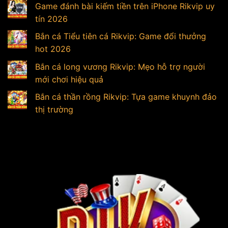
Game đánh bài kiếm tiền trên iPhone Rikvip uy
tín 2026
Bắn cá Tiểu tiên cá Rikvip: Game đổi thưởng
hot 2026
Bắn cá long vương Rikvip: Mẹo hỗ trợ người
mới chơi hiệu quả
Bắn cá thần rồng Rikvip: Tựa game khuynh đảo
thị trường