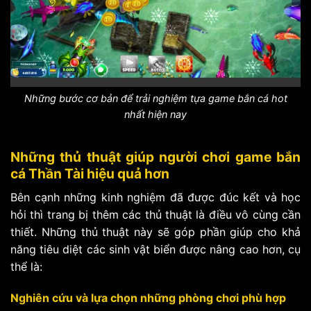
Những bước cơ bản để trải nghiệm tựa game bắn cá hot
nhất hiện nay
Những thủ thuật giúp người chơi game bắn
cá Thần Tài hiệu quả hơn
Bên cạnh những kinh nghiệm đã được đúc kết và học
hỏi thì trang bị thêm các thủ thuật là điều vô cùng cần
thiết. Những thủ thuật này sẽ góp phần giúp cho khả
năng tiêu diệt các sinh vật biển được nâng cao hơn, cụ
thể là:
Nghiên cứu và lựa chọn những phòng chơi phù hợp