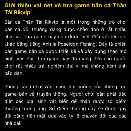
Giới thiệu vài nét về tựa game bắn cá Thần
Tài Rikvip
Bắn cá Thần Tài Rikvip
là một trong những trò chơi
bắn cá đổi thưởng đang được chào đón ở rất nhiều
nhà cái. Tựa game này còn được biết đến với tên gọi
khác bằng tiếng Anh là Poseidon Fishing. Đây là phiên
bản game bắn cá được thiết kế và xây dựng theo mô
hình hiện đại. Tựa game này đã mang đến cho người
chơi rất nhiều trải nghiệm thú vị mà không kém tính
hấp dẫn.
Phong cách chơi vẫn mang âm hưởng của những tựa
game bắn cá truyền thống. Người chơi cần phải tiêu
diệt các loại sinh vật biển để nhận được số điểm
thưởng tương ứng. Số điểm thưởng này sẽ được quy
đổi bằng tiền mặt dựa vào tỷ lệ chuyển đổi của các
nhà cái.