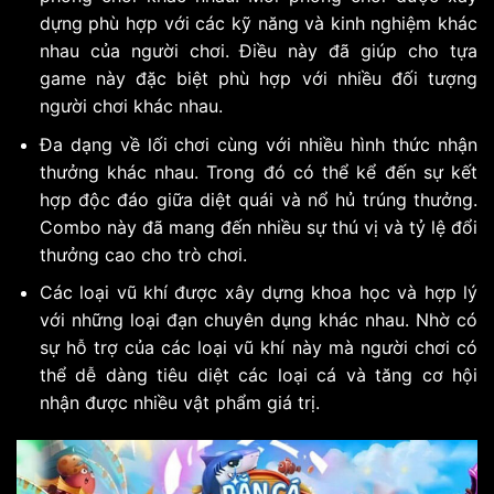
dựng phù hợp với các kỹ năng và kinh nghiệm khác
nhau của người chơi. Điều này đã giúp cho tựa
game này đặc biệt phù hợp với nhiều đối tượng
người chơi khác nhau.
Đa dạng về lối chơi cùng với nhiều hình thức nhận
thưởng khác nhau. Trong đó có thể kể đến sự kết
hợp độc đáo giữa diệt quái và nổ hủ trúng thưởng.
Combo này đã mang đến nhiều sự thú vị và tỷ lệ đổi
thưởng cao cho trò chơi.
Các loại vũ khí được xây dựng khoa học và hợp lý
với những loại đạn chuyên dụng khác nhau. Nhờ có
sự hỗ trợ của các loại vũ khí này mà người chơi có
thể dễ dàng tiêu diệt các loại cá và tăng cơ hội
nhận được nhiều vật phẩm giá trị.