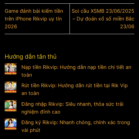
Game đánh bài kiếm tiền
Soi cầu XSMB 23/06/2025
trên iPhone Rikvip uy tín
– Dự đoán xổ số miền Bắc
2026
23/06
Hướng dẫn tân thủ
Nạp tiền Rikvip: Hướng dẫn nạp tiền chi tiết an
toàn
Rút tiền Rikvip: Hướng dẫn rút tiền tại Rik Vip
an toàn
Đăng nhập Rikvip: Siêu nhanh, thỏa sức trải
nghiệm đỉnh cao
Đăng ký Rikvip: Nhanh chóng, chính xác trong
vài phút