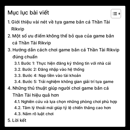
Mục lục bài viết
Giới thiệu vài nét về tựa game bắn cá Thần Tài
Rikvip
Một số ưu điểm không thể bỏ qua của game bắn
cá Thần Tài Rikvip
Hướng dẫn cách chơi game bắn cá Thần Tài Rikvip
đúng chuẩn
Bước 1: Thực hiện đăng ký thông tin với nhà cái
Bước 2: Đăng nhập vào hệ thống
Bước 4: Nạp tiền vào tài khoản
Bước 5: Trải nghiệm không gian giải trí tựa game
Những thủ thuật giúp người chơi game bắn cá
Thần Tài hiệu quả hơn
Nghiên cứu và lựa chọn những phòng chơi phù hợp
Tâm lý thoải mái giúp tỷ lệ chiến thắng cao hơn
Nắm rõ luật chơi
Lời kết