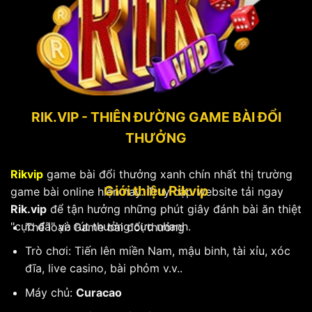
RIK.VIP - THIÊN ĐƯỜNG GAME BÀI ĐỔI
THƯỞNG
Rikvip
game bài đổi thưởng xanh chín nhất thị trường
Giới thiệu Rikvip
game bài online hiện nay. Truy cập website tải ngay
Rik.vip
để tận hưởng những phút giây đánh bài ăn thiệt
"cực đã" và rút thưởng cực nhanh.
Thể loại: Game bài đổi thưởng
Trò chơi: Tiến lên miền Nam, mậu binh, tài xỉu, xóc
đĩa, live casino, bài phỏm v.v..
Máy chủ:
Curacao