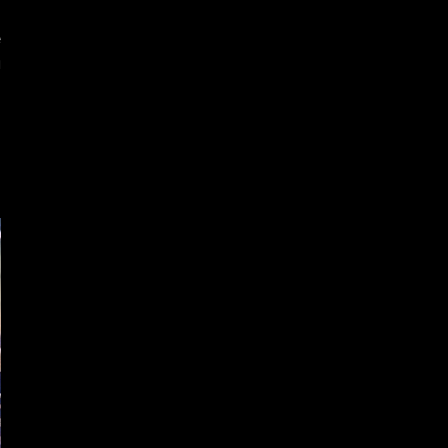
ẽ
ủ
m
g