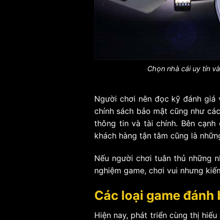
Chọn nhà cái uy tín v
Người chơi nên đọc kỹ đánh giá 
chính sách bảo mật cũng như các
thông tin và tài chính. Bên cạn
khách hàng tận tâm cũng là nhữn
Nếu người chơi tuân thủ những n
nghiệm game, chơi vui nhưng kiếm
Các loại game đánh b
Hiện nay, phát triển cùng thị hiế