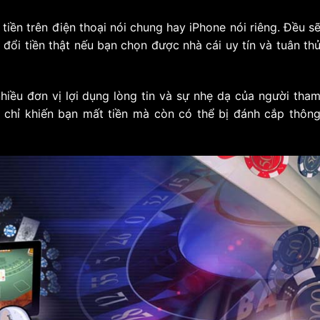
tiền trên điện thoại nói chung hay iPhone nói riêng. Đều s
ổi tiền thật nếu bạn chọn được nhà cái uy tín và tuân th
nhiều đơn vị lợi dụng lòng tin và sự nhẹ dạ của người tha
g chỉ khiến bạn mất tiền mà còn có thể bị đánh cắp thôn