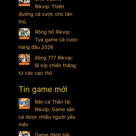
Rikvip: Thiên
đường cá cược cho tân
thủ
Rồng hổ Rikvip:
Tựa game cá cược
hàng đầu 2026
Xèng 777 Rikvip:
Bí kíp chiến thắng
từ các cao thủ
Tin game mới
c
Bắn cá Thần tài
Rikvip: Game săn
cá được nhiều người yêu
.
mến
ả
Game đánh bài