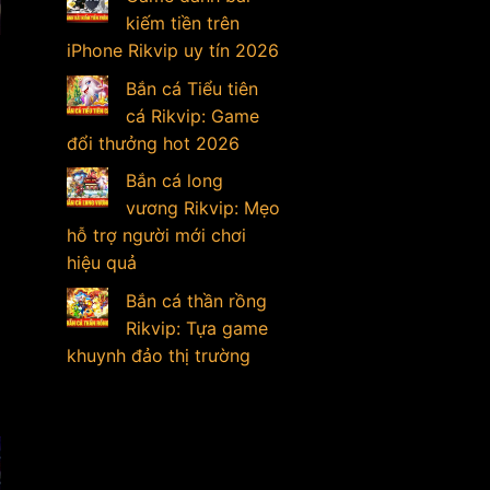
kiếm tiền trên
iPhone Rikvip uy tín 2026
Bắn cá Tiểu tiên
cá Rikvip: Game
đổi thưởng hot 2026
Bắn cá long
vương Rikvip: Mẹo
hỗ trợ người mới chơi
hiệu quả
Bắn cá thần rồng
Rikvip: Tựa game
khuynh đảo thị trường