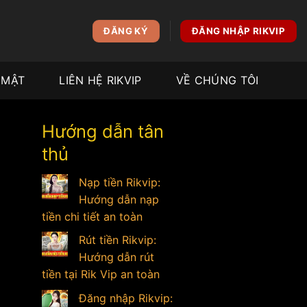
ĐĂNG KÝ
ĐĂNG NHẬP RIKVIP
 MẬT
LIÊN HỆ RIKVIP
VỀ CHÚNG TÔI
Hướng dẫn tân
thủ
Nạp tiền Rikvip:
Hướng dẫn nạp
tiền chi tiết an toàn
Rút tiền Rikvip:
Hướng dẫn rút
tiền tại Rik Vip an toàn
Đăng nhập Rikvip: