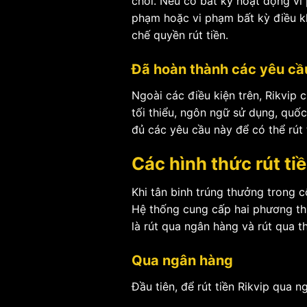
chơi. Nếu có bất kỳ hoạt động vi
phạm hoặc vi phạm bất kỳ điều k
chế quyền rút tiền.
Đã hoàn thành các yêu cầ
Ngoài các điều kiện trên, Rikvip 
tối thiểu, ngôn ngữ sử dụng, quố
đủ các yêu cầu này để có thể rút 
Các hình thức rút ti
Khi tân binh trúng thưởng trong 
Hệ thống cung cấp hai phương th
là rút qua ngân hàng và rút qua th
Qua ngân hàng
Đầu tiên, để rút tiền Rikvip qua 