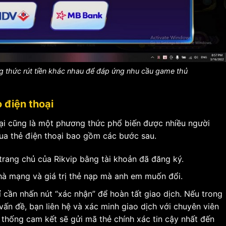
 thức rút tiền khác nhau để đáp ứng nhu cầu game thủ
o điện thoại
hoại cũng là một phương thức phổ biến được nhiều người
 qua thẻ điện thoại bao gồm các bước sau.
 trang chủ của Rikvip bằng tài khoản đã đăng ký.
hà mạng và giá trị thẻ nạp mà anh em muốn đổi.
ỉ cần nhấn nút “xác nhận” để hoàn tất giao dịch. Nếu trong
ấn đề, bạn liên hệ và xác minh giao dịch với chuyên viên
ệ thống cam kết sẽ gửi mã thẻ chính xác tin cậy nhất đến