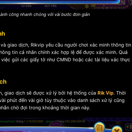
thành công nhanh chóng với vài bước đơn giản
nh
và giao dịch, Rikvip yêu cầu người chơi xác minh thông tin
hông tin cá nhân chính xác hợp lệ để được xác minh. Quá
 việc gửi các giấy tờ như CMND hoặc các tài liệu xác thực
ịch
n, giao dịch sẽ được xử lý bởi hệ thống của
Rik Vip
. Thời
vài phút đến vài giờ tùy thuộc vào danh sách xử lý cũng
nhẫn chờ đợi trong khoảng thời gian này.