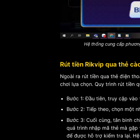
Hệ thống cung cấp phương
Rút tiền Rikvip qua thẻ cà
Ngoài ra rút tiền qua thẻ điện t
chơi lựa chọn. Quy trình rút tiền
Bước 1: Đầu tiên, truy cập vào
Bước 2: Tiếp theo, chọn một n
Bước 3: Cuối cùng, tân binh ch
quá trình nhập mã thẻ mà gặp v
để được hỗ trợ kiểm tra lại. H