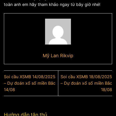
toàn anh em hãy tham khảo ngay từ bây giờ nhé!
Mỹ Lan Rikvip
Soi cầu XSMB 14/08/2025
Soi cầu XSMB 18/08/2025
– Dự đoán xổ số miền Bắc
– Dự đoán xổ số miền Bắc
14/08
18/08
Hướng dẫn tân thủ