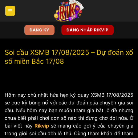
Chuyển
đến
nội
dung
ĐĂNG KÝ
ĐĂNG NHẬP RIKVIP
Soi cầu XSMB 17/08/2025 – Dự đoán xổ
số miền Bắc 17/08
Hôm nay chủ nhật hứa hẹn kỳ quay XSMB 17/08/2025
sẽ cực kỳ bùng nổ với các dự đoán của chuyên gia soi
cầu. Nếu hôm nay bạn muốn tham gia bắt lô đề nhưng
chưa biết phải chơi con số nào thì đừng chờ đợi nữa. Ở
bài viết này
Rikvip
sẽ mang các gợi ý của chuyên gia
trong giới soi cầu đến lô thủ. Cùng tham khảo để tham