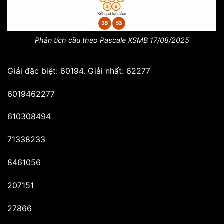
Phân tích cầu theo Pascale XSMB 17/08/2025
Giải đặc biệt: 60194. Giải nhất: 62277
6019462277
610308494
71338233
8461056
207151
27866