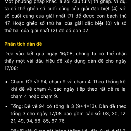
Một phương pháp khác là soi cầu từ vị trí ghép. Ví dụ,
ta có thể ghép số cuối cùng của giải đặc biệt (4) với
số cuối cùng của giải nhất (7) để được con bạch thủ
47. Hoặc ghép số thứ hai của giải đặc biệt (0) và số
thứ hai của giải nhất (2) để có con 02.
Phân tích dàn đề
Dựa vào kết quả ngày 16/08, chúng ta có thể nhận
thấy một vài dấu hiệu để xây dựng dàn đề cho ngày
17/08:
Chạm: Đề về 94, chạm 9 và chạm 4. Theo thống kê,
khi đề về chạm 4, các ngày tiếp theo rất dễ ra lại
chạm 4 hoặc chạm 9.
Tổng: Đề về 94 có tổng là 3 (9+4=13). Dàn đề theo
tổng 3 cho ngày 17/08 bao gồm các số: 03, 30, 12,
21, 49, 94, 58, 85, 67, 76.
Đầu/Đuôi: Quan sát bảng thống kê, đầu 8 và đuôi 3,