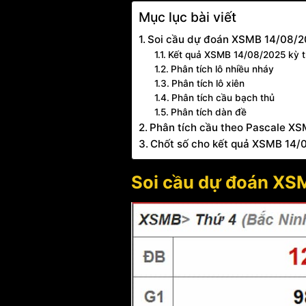
Mục lục bài viết
Soi cầu dự đoán XSMB 14/08/20
Kết quả XSMB 14/08/2025 kỳ t
Phân tích lô nhiều nháy
Phân tích lô xiên
Phân tích cầu bạch thủ
Phân tích dàn đề
Phân tích cầu theo Pascale X
Chốt số cho kết quả XSMB 14/
Soi cầu dự đoán XS