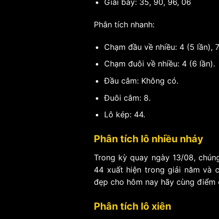
Giải bảy: 35, 90, 96, 06
Phân tích nhanh:
Chạm đầu về nhiều: 4 (5 lần), 7 
Chạm đuôi về nhiều: 4 (6 lần).
Đầu câm: Không có.
Đuôi câm: 8.
Lô kép: 44.
Phân tích lô nhiều nháy
Trong kỳ quay ngày 13/08, chúng
44 xuất hiện trong giải năm và 
đẹp cho hôm nay hãy cùng điểm q
Phân tích lô xiên