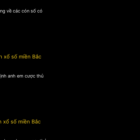
ng về các cón số có
n xổ số miền Bắc
ịnh anh em cược thủ
n xổ số miền Bắc