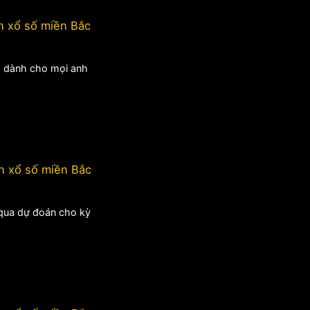
n xổ số miền Bắc
5 dành cho mọi anh
n xổ số miền Bắc
 qua dự đoán cho kỳ