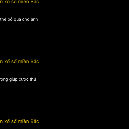
n xổ số miền Bắc
 thể bỏ qua cho anh
n xổ số miền Bắc
rọng giúp cược thủ
n xổ số miền Bắc