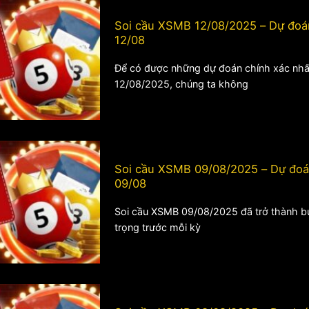
Soi cầu XSMB 12/08/2025 – Dự đoá
12/08
Để có được những dự đoán chính xác nh
12/08/2025, chúng ta không
Soi cầu XSMB 09/08/2025 – Dự đoá
09/08
Soi cầu XSMB 09/08/2025 đã trở thành b
trọng trước mỗi kỳ