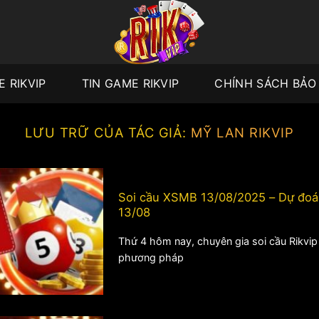
 RIKVIP
TIN GAME RIKVIP
CHÍNH SÁCH BẢO
LƯU TRỮ CỦA TÁC GIẢ:
MỸ LAN RIKVIP
Soi cầu XSMB 13/08/2025 – Dự đoá
13/08
Thứ 4 hôm nay, chuyên gia soi cầu Rikvip
phương pháp