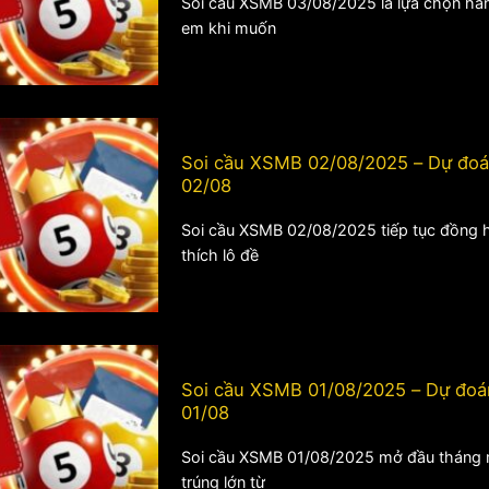
Soi cầu XSMB 03/08/2025 là lựa chọn hà
em khi muốn
Soi cầu XSMB 02/08/2025 – Dự đoá
02/08
Soi cầu XSMB 02/08/2025 tiếp tục đồng 
thích lô đề
Soi cầu XSMB 01/08/2025 – Dự đoá
01/08
Soi cầu XSMB 01/08/2025 mở đầu tháng m
trúng lớn từ